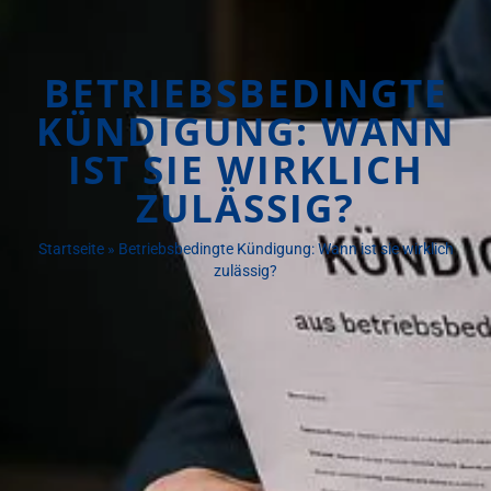
BETRIEBSBEDINGTE
KÜNDIGUNG: WANN
IST SIE WIRKLICH
ZULÄSSIG?
Startseite
»
Betriebsbedingte Kündigung: Wann ist sie wirklich
zulässig?