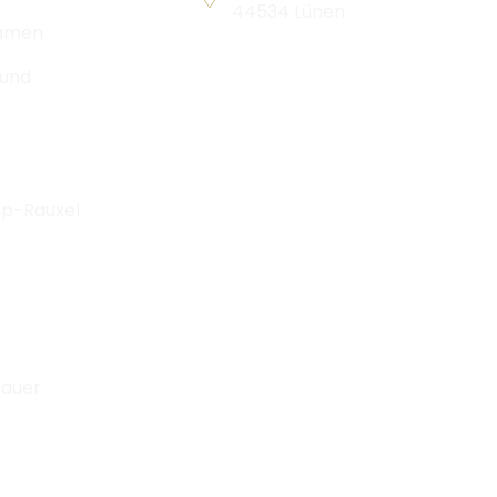
44534 Lünen
amen
und
op-Rauxel
auer