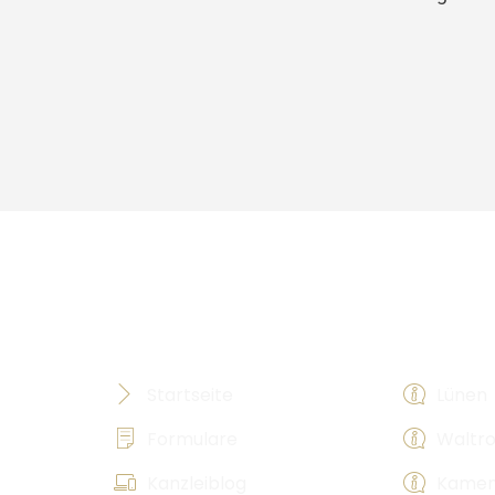
Hilfreiches
Rechtsbe
Startseite
Lünen
Formulare
Waltr
sierte
Kanzleiblog
Kame