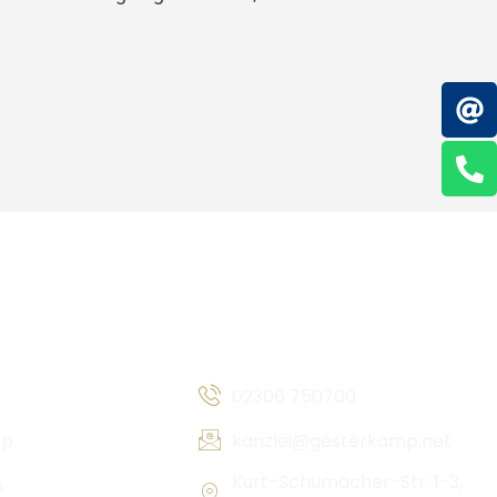
ratung
Kontakt & Anschrift
02306 750700
op
kanzlei@gesterkamp.net
Kurt-Schumacher-Str. 1-3,
n