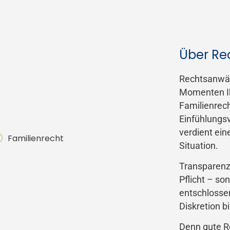
Über Rec
Rechtsanwält
Momenten Ih
Familienrech
Einfühlungs
verdient eine
Familienrecht
Situation.
Transparenz
Pflicht – so
entschlossen
Diskretion 
Denn gute R