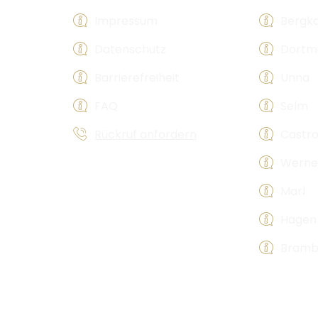
Impressum
Bergk
Datenschutz
Dortm
Barrierefreiheit
Unna
FAQ
Selm
Rückruf anfordern
Castr
Werne
Marl
Hagen
Bramb