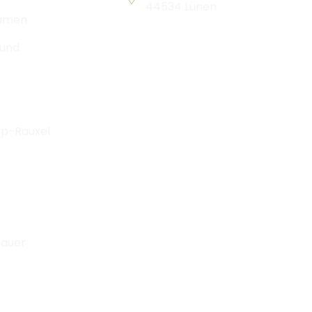
44534 Lünen
amen
und
op-Rauxel
auer