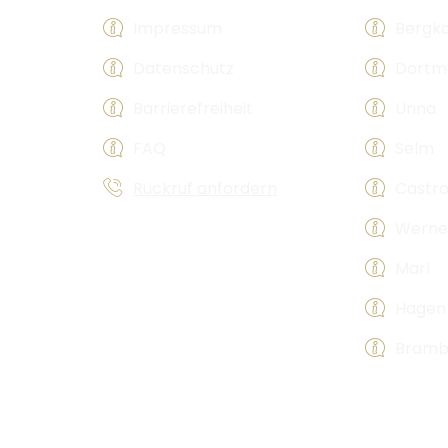
Impressum
Bergk
Datenschutz
Dortm
Barrierefreiheit
Unna
FAQ
Selm
Rückruf anfordern
Castr
Werne
Marl
Hagen
Bramb