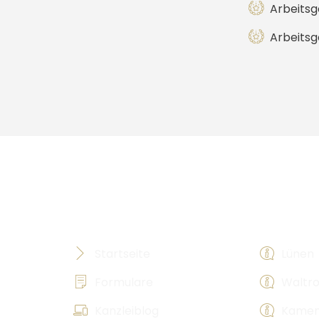
Arbeitsg
Arbeits
Hilfreiches
Rechtsbe
Startseite
Lünen
Formulare
Waltr
sierte
Kanzleiblog
Kame