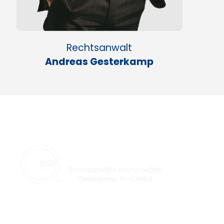
Rechtsanwalt
Andreas Gesterkamp
Seit über 29 Jahren Ihre Kanzlei für fachlich speziali
Rechtsanwälte in Lünen und Umgebung.