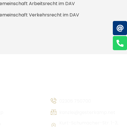
emeinschaft Arbeitsrecht im DAV
gemeinschaft Verkehrsrecht im DAV
ratung
Kontakt & Anschrift
02306 750700
op
kanzlei@gesterkamp.net
Kurt-Schumacher-Str. 1-3,
n