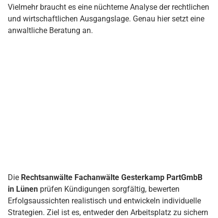
Vielmehr braucht es eine nüchterne Analyse der rechtlichen
und wirtschaftlichen Ausgangslage. Genau hier setzt eine
anwaltliche Beratung an.
Die
Rechtsanwälte Fachanwälte Gesterkamp PartGmbB in
Lünen
prüfen Kündigungen sorgfältig, bewerten
Erfolgsaussichten realistisch und entwickeln individuelle
Strategien. Ziel ist es, entweder den Arbeitsplatz zu sichern
oder eine wirtschaftlich sinnvolle Abfindung zu erzielen.
FAZIT: KEINE ENTSCHEIDUNG
OHNE STRATEGIE
Ob Sie Ihren Job behalten oder eine Abfindung annehmen
sollten, hängt immer vom Einzelfall ab. Rechtliche
Erfolgsaussichten, wirtschaftliche Perspektiven und
persönliche Ziele müssen gemeinsam betrachtet werden.