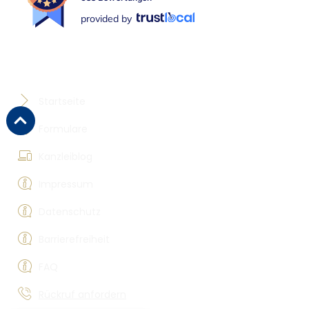
Rückruf anfordern
Rechtsberatung
Lünen
Waltrop
Kamen
Bergkamen
Dortmund
Unna
Selm
Castrop-Rauxel