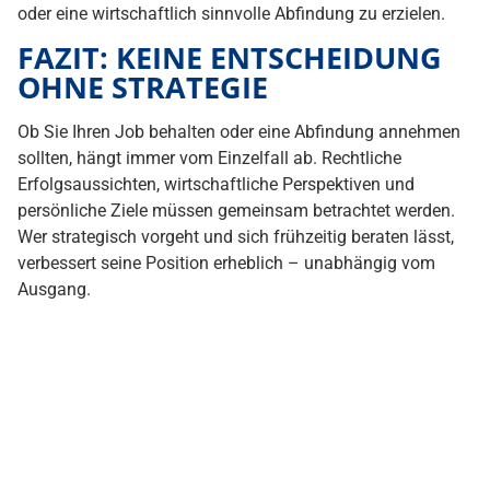
Wer strategisch vorgeht und sich frühzeitig beraten lässt,
verbessert seine Position erheblich – unabhängig vom
Ausgang.
Wenn Sie vor der
Entscheidung stehen,
ob Sie um Ihren Arbeitsplatz kämpfen oder eine Abfindung
annehmen sollten, lassen Sie Ihre Situation professionell
prüfen.
Die Kanzlei Gesterkamp PartGmbB in Lünen
unterstützt Sie kompetent, diskret und durchsetzungsstark
im Kündigungsschutzrecht.
👉
Unsere Rechtsanwälte stehen Ihnen mit Erfahrung und
Fachwissen im Arbeitsrecht zur Seite – individuell,
kompetent und lösungsorientiert.
Ihr Fachanwalt für Arbeitsrecht