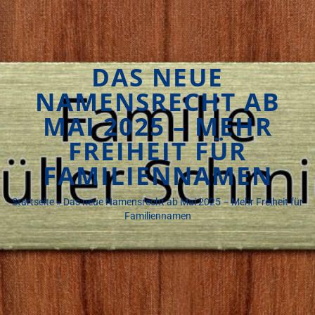
DAS NEUE
NAMENSRECHT AB
MAI 2025 – MEHR
FREIHEIT FÜR
FAMILIENNAMEN
Startseite
»
Das neue Namensrecht ab Mai 2025 – Mehr Freiheit für
Familiennamen