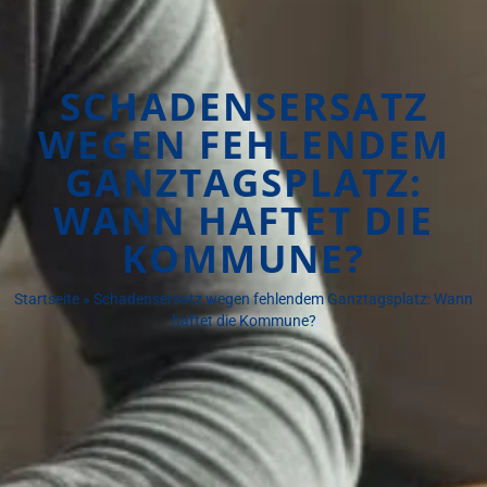
SCHADENSERSATZ
WEGEN FEHLENDEM
GANZTAGSPLATZ:
WANN HAFTET DIE
KOMMUNE?
Startseite
»
Schadensersatz wegen fehlendem Ganztagsplatz: Wann
haftet die Kommune?