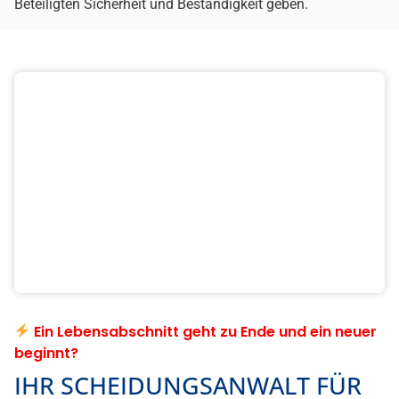
Schalten Sie so früh wie möglich einen Fachanwalt für Familienrecht ein, um
teure Fehler zu vermeiden. Wir beraten und vertreten Sie verständnisvoll und
fachmännisch.
GRATIS KOSTENVORANSCHLAG
989+ verifizierte Mandantenbewertungen
ANWÄLTE FÜR FAMILIENRECHT
FÜR MARL
Ob Scheidung, Unterhaltsregelungen, Sorgerechtsfragen