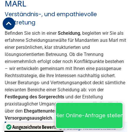
oder andere Anliegen im Familienrecht – wir stehen Ihnen
mit individueller Beratung und einer entschlossenen
Vertretung Ihrer Interessen zur Seite. Als erfahrene Anwälte
für Familienrecht für Mandanten aus Marl verbinden wir
tiefgehendes juristisches Fachwissen mit langjähriger
Praxiserfahrung, um Sie in sämtlichen familienrechtlichen
Angelegenheiten engagiert und zuverlässig zu begleiten.
02306 750700
kanzlei@gesterkamp.net
Kurt-Schumacher-Straße 1-3, 44534 Lünen
Hier Online-Anfrage stellen
Ausgezeichnete Bewertung
0
+
0
+