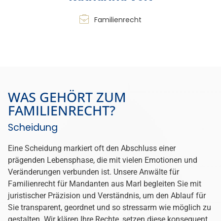
Sorgerecht
Das Sorgerecht erfordert ein sensibles Vorgehen und
rechtliche Klarheit. Unsere Anwälte für Familienrecht für
Mandanten aus Marl setzen ihre Erfahrung gezielt ein, um
Ihre Elternrechte zu stärken und eine Lösung zu erreichen,
die das Wohl Ihres Kindes in den Mittelpunkt stellt. Wir
achten auf faire, stabile Vereinbarungen mit langfristiger
Tragfähigkeit.
Umgangsrecht
Das Umgangsrecht ist ein wesentlicher Faktor für eine
starke Eltern-Kind-Bindung nach einer Trennung. Unsere
Anwälte für Familienrecht für Mandanten aus Marl
unterstützen Sie bei der Entwicklung von Regelungen, die
sowohl die Bedürfnisse Ihres Kindes als auch die Rechte
beider Eltern wahren. Wir verfolgen Lösungen, die allen
Beteiligten Sicherheit und Beständigkeit geben.