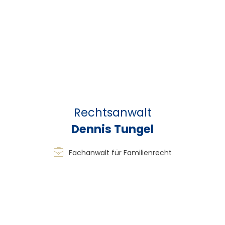
Familienrecht
WAS GEHÖRT ZUM
FAMILIENRECHT?
Scheidung
Eine Scheidung markiert oft den Abschluss einer
prägenden Lebensphase, die mit vielen Emotionen und
Veränderungen verbunden ist. Unsere Anwälte für
Familienrecht für Mandanten aus Marl begleiten Sie mit
juristischer Präzision und Verständnis, um den Ablauf für
Sie transparent, geordnet und so stressarm wie möglich zu
gestalten. Wir klären Ihre Rechte, setzen diese konsequent