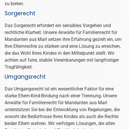
Verständnis-, und empathievolle
Vertretung
Befinden Sie sich in einer
Scheidung
, begleiten wir Sie als
erfahrene Scheidungsanwälte für Mandanten aus Marl mit
einer persönlichen, klar strukturierten und
lösungsorientierten Betreuung. Ob die Trennung
einvernehmlich erfolgt oder noch Konfliktpunkte bestehen
– wir entwickeln gemeinsam mit Ihnen eine passgenaue
Rechtsstrategie, die Ihre Interessen nachhaltig sichert.
Unser Beratungs- und Vertretungsangebot deckt sämtliche
relevanten Bereiche einer Scheidung ab: von der
Festlegung des Sorgerechts
und der Erstellung
praxistauglicher Umgangsvereinbarungen für Ihre Kinder
über den
Ehegattenunterhalt
bis hin zum
Versorgungsausgleich
.
💡 Ob einvernehmlich oder strittig: Rechtsbeistand
bewahrt vor Fehlern.