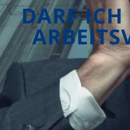
DARF ICH
ARBEITS
Sta