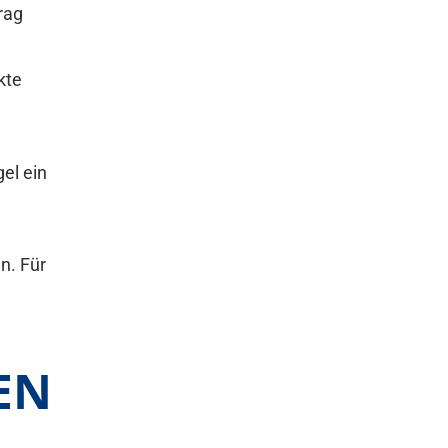
rag
kte
gel ein
n. Für
EN