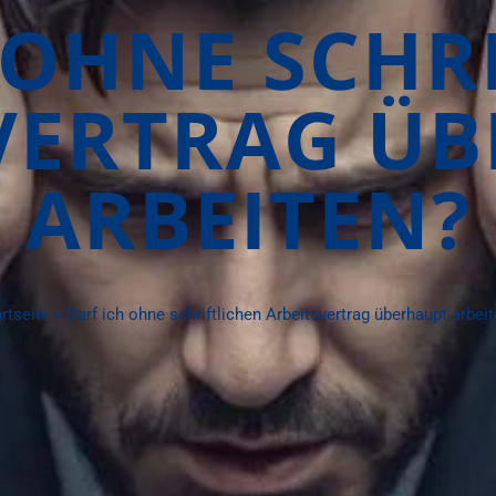
 OHNE SCHR
VERTRAG Ü
ARBEITEN?
rtseite
»
Darf ich ohne schriftlichen Arbeitsvertrag überhaupt arbei