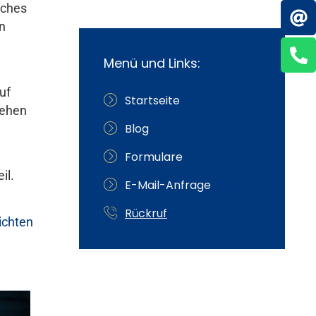
iches
n
Menü und Links:
uf
Startseite
gehen
Blog
Formulare
il.
E-Mail-Anfrage
Rückruf
lichten